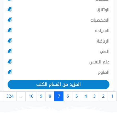
ق
يات
ة
لنفس
المزيد من اقسام الكتب
›
325
324
...
10
9
8
7
6
5
4
3