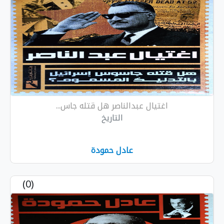
اغتيال عبدالناصر هل قتله جاس...
التاريخ
عادل حمودة
(0)