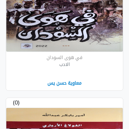
في هوى السودان
الادب
معاوية حسن يس
(0)