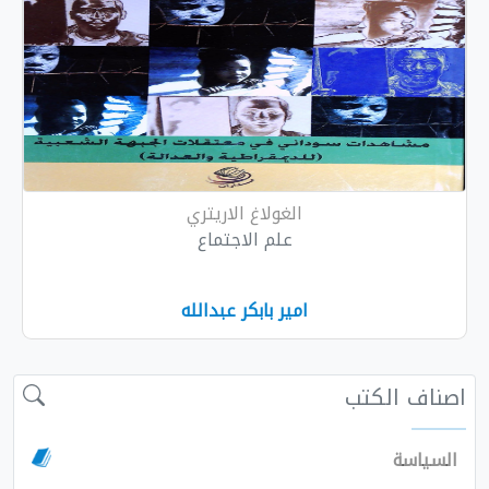
الغولاغ الاريتري
علم الاجتماع
امير بابكر عبدالله
 الكتب
سة