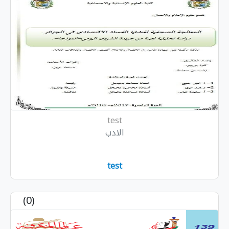
test
الادب
test
(0)