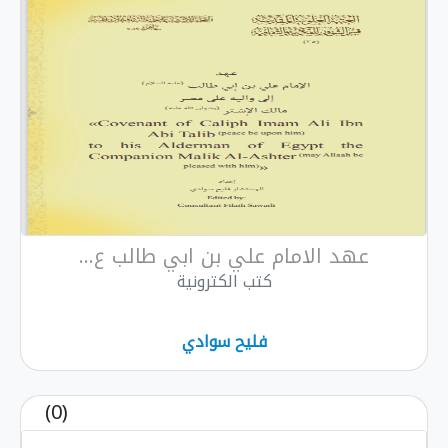
عهد الامام علي بن ابي طالب ع...
كتب الكترونية
فليح سوادي
(0)