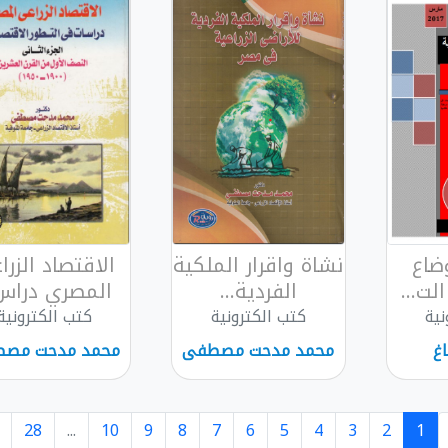
ضاع
نشاة واقرار الملكية
الاقتصاد الزر
لت...
الفردية...
المصري دراس.
نية
كتب الكترونية
كتب الكترونية
اغ
محمد مدحت مصطفى
محمد مدحت مص
28
...
10
9
8
7
6
5
4
3
2
1