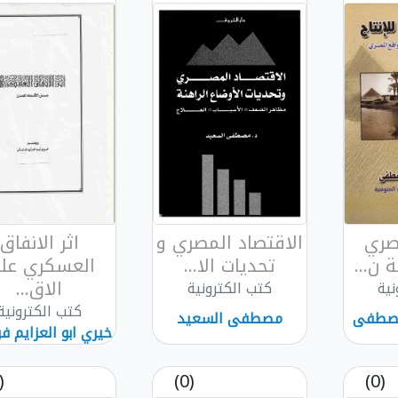
صري
الاقتصاد المصري و
اثر الانفاق
ة ن...
تحديات الا...
العسكري عل
الاق...
نية
كتب الكترونية
كتب الكترونية
مصطفى
مصطفى السعيد
خيري ابو العزايم ف
(0)
(0)
(0)