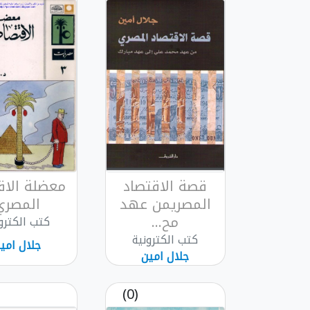
قصة الاقتصاد
معضلة الاق
المصريمن عهد
المصري
مح...
كتب الكترو
كتب الكترونية
جلال امي
جلال امين
(0)