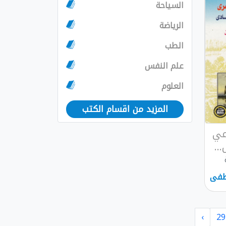
السياحة
الرياضة
الطب
علم النفس
العلوم
المزيد من اقسام الكتب
اعي
..
طفى
›
29