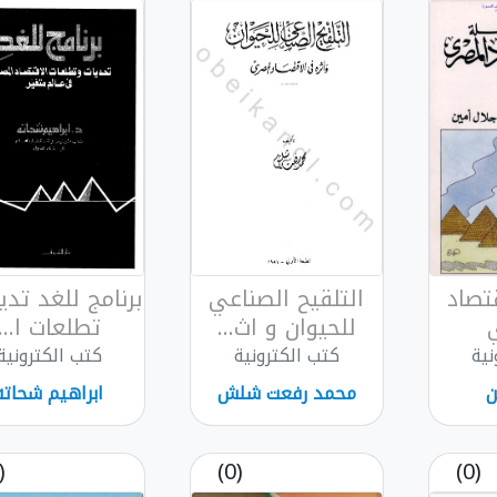
تصاد
التلقيح الصناعي
برنامج للغد تدي
للحيوان و اث...
تطلعات ا...
نية
كتب الكترونية
كتب الكترونية
ن
محمد رفعت شلش
ابراهيم شحاته
(0)
(0)
(0)