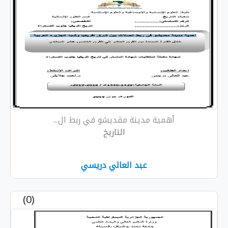
أھمیة مدینة مقدیشو في ربط ال...
التاريخ
عبد العالي دریسي
(0)