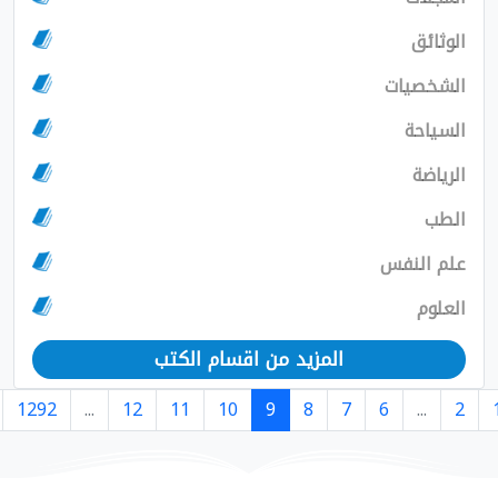
ت
س
المزيد من اقسام الكتب
›
1293
1292
...
12
11
10
9
8
7
6