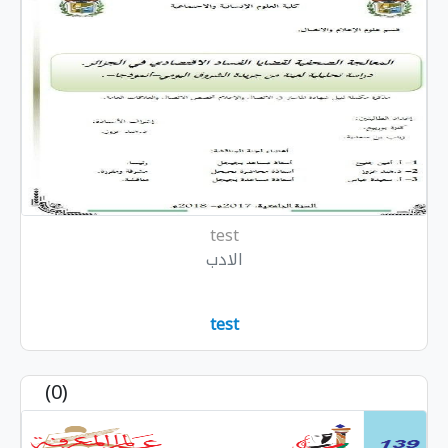
test
الادب
test
(0)