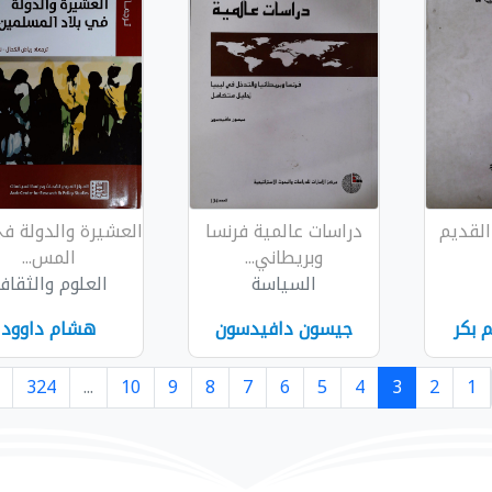
القديم
دراسات عالمية فرنسا
العشيرة والدولة في
وبريطاني...
المس...
السياسة
العلوم والثقاف
 بكر
جيسون دافيدسون
هشام داوود
324
...
10
9
8
7
6
5
4
3
2
1