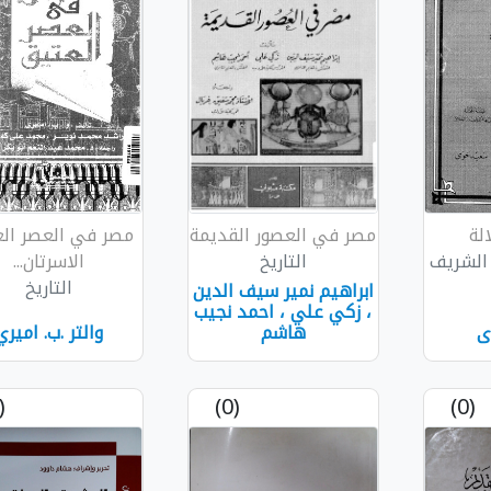
لة
مصر في العصور القديمة
مصر في العصر ال
 الشريف
التاريخ
الاسرتان...
التاريخ
ابراهيم نمير سيف الدين
، زكي علي ، احمد نجيب
ى
هاشم
والتر .ب. اميري
(0)
(0)
(0)