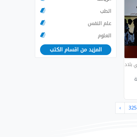
الطب
علم النفس
العلوم
المزيد من اقسام الكتب
 بلاد
ة
›
325