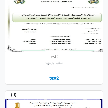
test2
كتب ورقية
test2
(0)