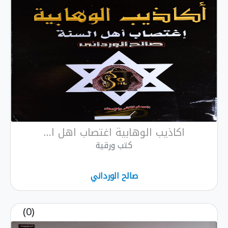
اكاذيب الوهابية اغتصاب اهل ا...
كتب ورقية
صالح الورداني
(0)