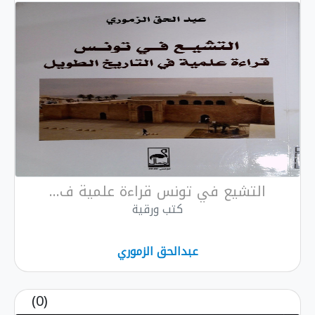
التشيع في تونس قراءة علمية ف...
كتب ورقية
عبدالحق الزموري
(0)