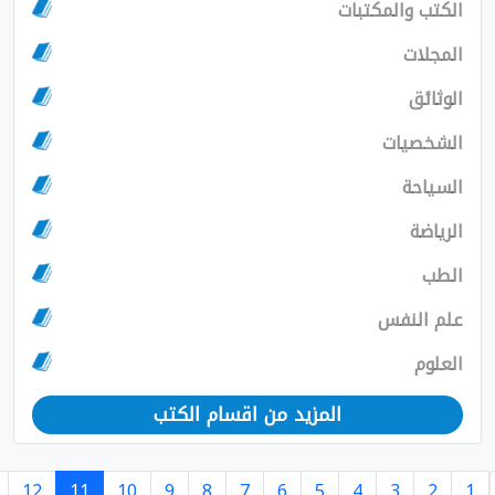
 والمكتبات
ات
ق
صيات
حة
ة
لنفس
م
المزيد من اقسام الكتب
›
13
12
11
10
9
8
7
6
5
4
3