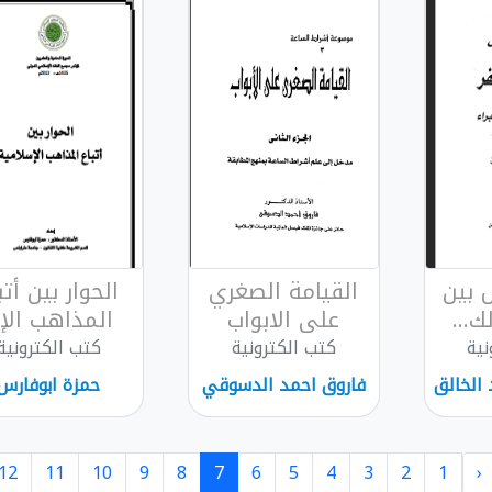
 بين
القيامة الصغري
الحوار بين أتب
ك...
على الابواب
المذاهب الإ..
نية
كتب الكترونية
كتب الكترونية
 الخالق
فاروق احمد الدسوقي
حمزة ابوفارس
12
11
10
9
8
7
6
5
4
3
2
1
‹