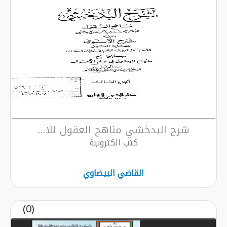
شرح البدخشي مناهج العقول للا...
كتب الكترونية
القاضي البيضاوي
(0)