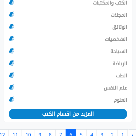
تب والمكتبات
جلات
ثائق
شخصيات
ياحة
ياضة
طب
م النفس
لوم
المزيد من اقسام الكتب
›
12
11
10
9
8
7
6
5
4
3
2