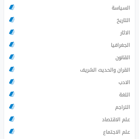
سياسة
اريخ
ثار
غرافيا
انون
ران والحديث الشريف
دب
غة
راجم
 الاقتصاد
 الاجتماع