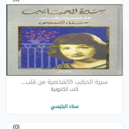
سيرة الحبايب 55شخصية من قلب...
كتب الكترونية
سناء البليسي
(0)