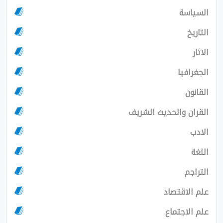
سة
يا
 والحديث الشريف
اقتصاد
اجتماع