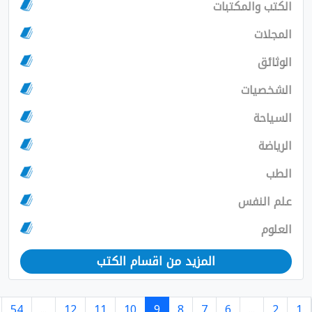
والمكتبات
ت
ق
يات
ة
لنفس
المزيد من اقسام الكتب
›
55
54
...
12
11
10
9
8
7
6
...