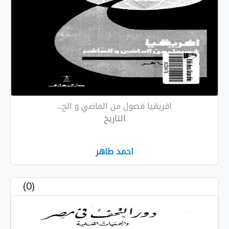
قيا فصول من الماضي و الح...
التاريخ
احمد طاهر
(0)