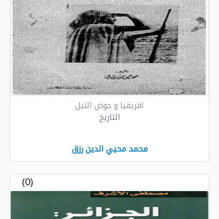
افريقيا و حوض النيل
التاريخ
محمد محيي الدين رزق
(0)