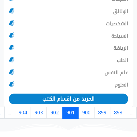
المزيد من اقسام الكتب
›
1293
1292
...
904
903
902
901
900