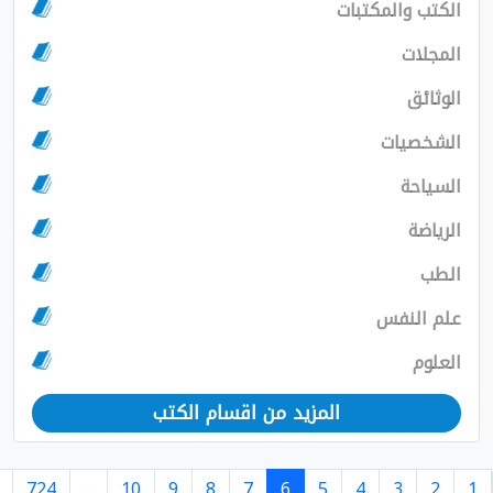
والمكتبات
ت
ق
يات
ة
لنفس
المزيد من اقسام الكتب
›
725
724
...
10
9
8
7
6
5
4
3