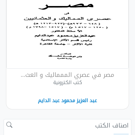
صر في عصري الممماليك و العث...
كتب الكترونية
عبد العزيز محمود عبد الدايم
 الكتب