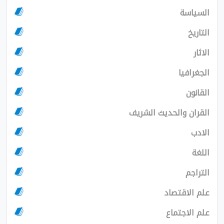
سة
يا
 والحديث الشريف
اقتصاد
اجتماع