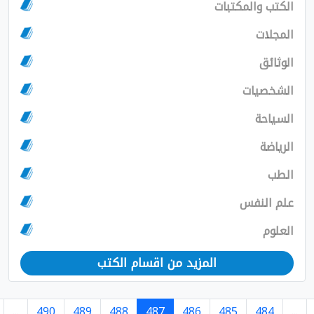
ت
المزيد من اقسام الكتب
›
725
724
...
490
489
488
487
486