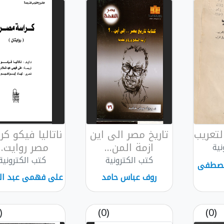
لتعريب
تاريخ مصر الى اين
ناتاليا فيكو ك
ازمة المن...
مصر روايت...
نية
كتب الكترونية
كتب الكترونية
 مصطفى
روف عباس حامد
على فهمى عبد ال
(0)
(0)
(0)