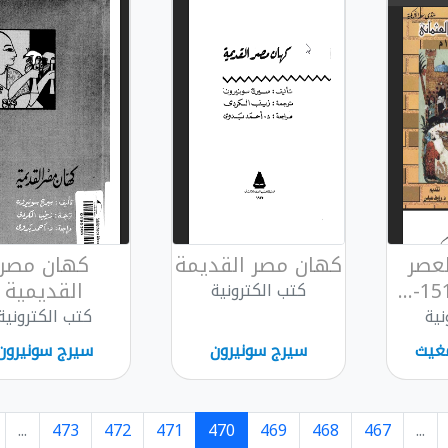
عصر
کهان مصر القديمة
كهان مصر
القديمية
كتب الكترونية
نية
كتب الكترونية
مغيث
سيرج سونيرون
سيرج سونيرون
...
473
472
471
470
469
468
467
...