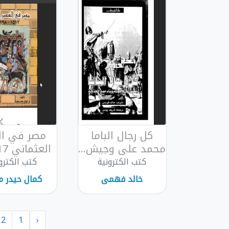
كل رجال الباما
مصر في ال
محمد على وجيش...
العثماني 1517-...
كتب الكترونية
كتب الكترو
خالد فهمى
كمال حيدر 
2
1
‹