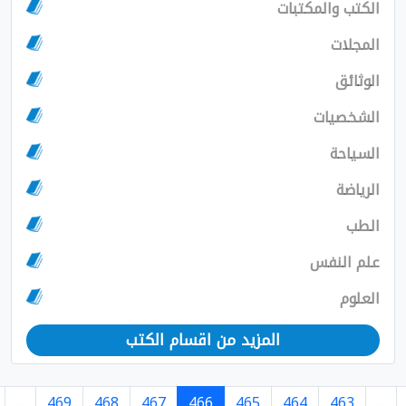
ت
المزيد من اقسام الكتب
›
725
724
...
469
468
467
466
465