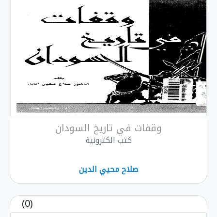
فات في تاريخ السودان
كتب الكترونية
صلاح محيي الدين
(0)