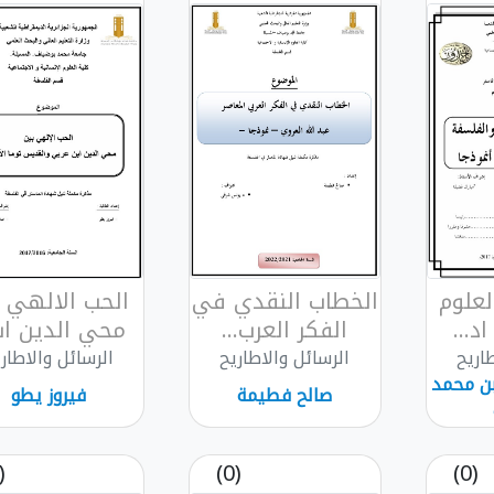
لعلوم
الخطاب النقدي في
الحب الالهي ب
د...
الفكر العرب...
محي الدين اب.
اريح
الرسائل والاطاريح
الرسائل والاطار
 بن محمد
صالح فطيمة
فيروز يطو
(0)
(0)
(0)