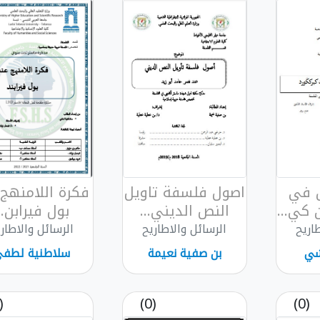
ن في
اصول فلسفة تاويل
فكرة اللامنهج 
كي...
النص الديني...
بول فيرابن..
اريح
الرسائل والاطاريح
الرسائل والاطار
شي
بن صفية نعيمة
سلاطنية لطف
(0)
(0)
(0)