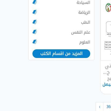
السياحة
الرياضة
الطب
علم النفس
العلوم
المزيد من اقسام الكتب
ني
...
يح
فيصل
›
36