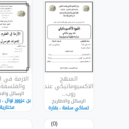
المنهج
الازمة في ا
الاكسيوماتيكي عند
والفلسفة ا
روب...
الرسائل والاط
بن عزووز نوال ،
الرسائل والاطاريح
مختارية
تساكي سلمة ، بقارة
عمارية
(0)