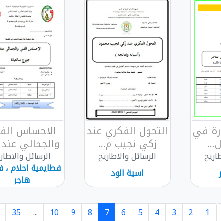
ورة في
التحول الفكري عند
الاحساس الف
...
زكي نجيب م...
والجمالي عند ج
اريح
الرسائل والاطاريح
الرسائل والاطار
فطايمية احلام ، 
اسية الود
هاجر
35
...
10
9
8
7
6
5
4
3
2
1