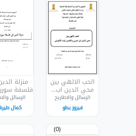
الحب الالهي بين
منزلة الدي
محي الدين اب...
فلسفة سورن 
الرسائل والاطاريح
الرسائل والاط
فيروز بطو
كمال طير
(0)