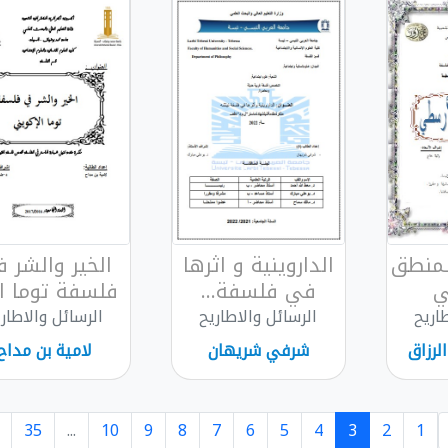
لمنطق
الداروينية و اثرها
الخير والشر 
ي
في فلسفة...
فلسفة توما ال
اريح
الرسائل والاطاريح
الرسائل والاطار
رزاق
شرفي شريهان
لامية بن مداح
35
...
10
9
8
7
6
5
4
3
2
1