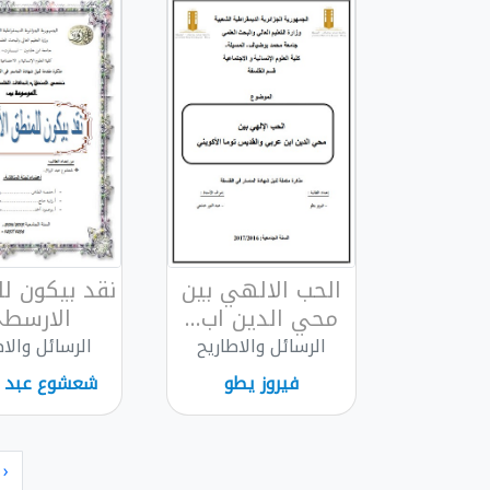
الحب الالهي بين
نقد بيكون ل
محي الدين اب...
الارسط
الرسائل والاطاريح
الرسائل والاط
فيروز يطو
شعشوع عبد ال
‹