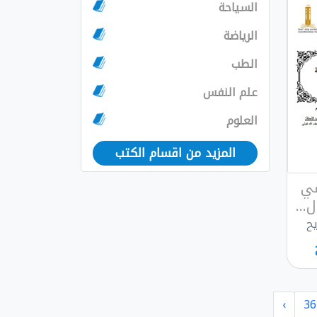
السياحة
الرياضة
الطب
علم النفس
العلوم
المزيد من اقسام الكتب
في
...
يح
›
36