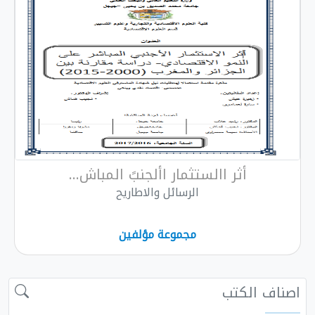
أثر االستثمار األجنبً المباش...
الرسائل والاطاريح
مجموعة مؤلفين
الكتب