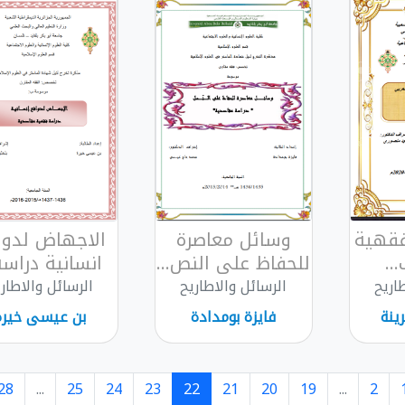
لفقهية
وسائل معاصرة
الاجهاض لدوا
..
للحفاظ على النص...
انسانية دراسة.
اريح
الرسائل والاطاريح
الرسائل والاطار
ينة
فايزة بومدادة
بن عيسى خيرة
28
...
25
24
23
22
21
20
19
...
2