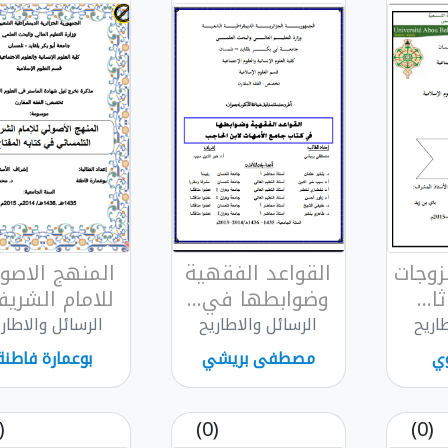
زوجات
القواعد الفقهية
المنهج الاصو
...
وضوابطها في...
للامام الشريف.
اريح
الرسائل والاطاريح
الرسائل والاطار
وي
مصطفى بريشي
بوعمارة فاطنة
(0)
(0)
(0)