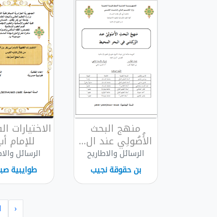
منهج البحث
الاختيارات ا
الأُصُولِي عند ال...
للإمام أب.
الرسائل والاطاريح
الرسائل والاط
بن حقوقة نجيب
طوايبية صبر
1
‹