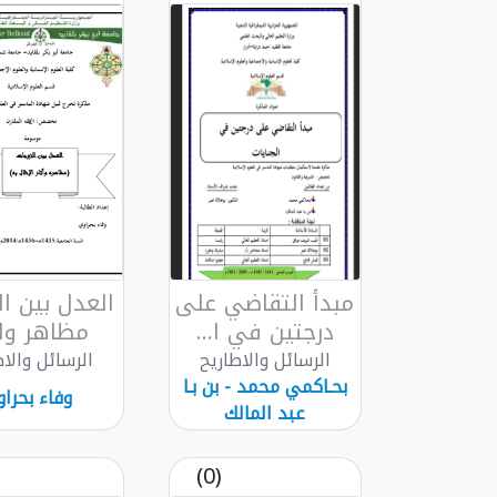
مبدأ التقاضي على
العدل بين ال
درجتين في ا...
مظاهر واثا
الرسائل والاطاريح
الرسائل والاط
بحـاكمي محمد - بن بـا
وفاء بحرا
عبد المالك
(0)