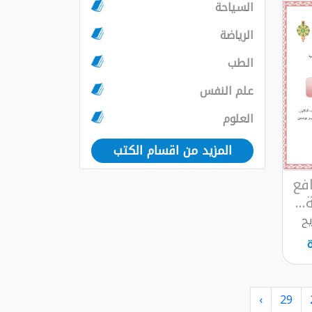
السياحة
الرياضة
الطب
علم النفس
العلوم
المزيد من اقسام الكتب
فع
..
يح
›
29