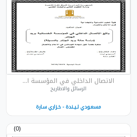
لاتصال الداخلي في المؤسسة ا...
الرسائل والاطاريح
مسعـودي لـيـندة - خـزاري سـارة
(0)