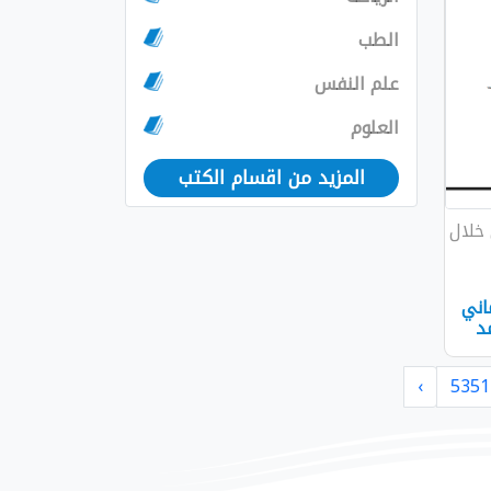
الطب
علم النفس
العلوم
المزيد من اقسام الكتب
خلال
ماني
د
›
5351