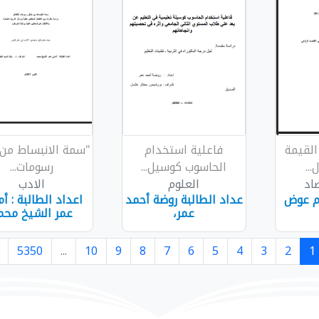
لقيمة
فاعلية استخدام
"سمة الانبساط من 
..
الحاسوب كوسيل...
رسومات...
اد
العلوم
الادب
يم عوض
عداد الطالبة روضة أحمد
اعداد الطالبة : أ
عمر،
عمر الشيخ محم
5350
...
10
9
8
7
6
5
4
3
2
1