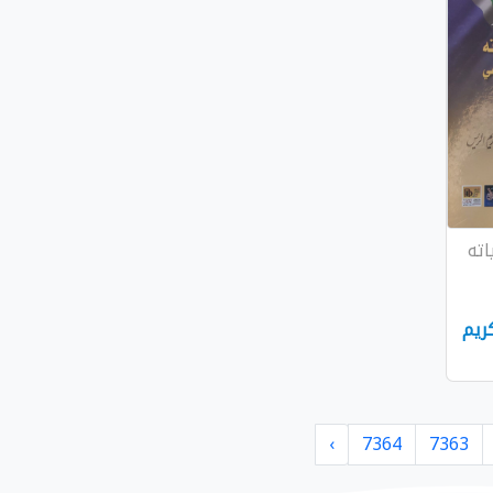
اته
ريم
›
7364
7363