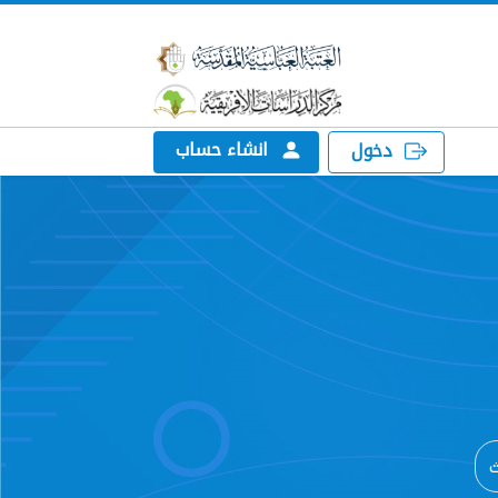
انشاء حساب
دخول
ث