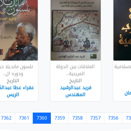
اسلامية
العلاقات بين الدولة
نلسون مانديلا حي
المرينية...
ودوره ال...
التاريخ
التاريخ
فريد عبدالرشيد
عفراء عطا عبدالك
مان
المهندس
الريس
7362
7361
7360
7359
7358
7357
7356
73