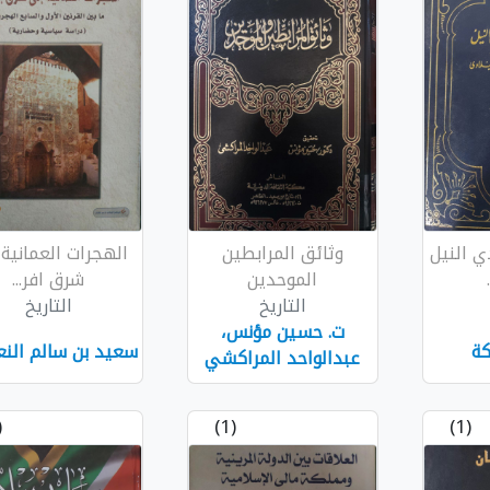
ي النيل
وثائق المرابطين
الهجرات العمانية 
الموحدين
شرق افر...
التاريخ
التاريخ
ت. حسين مؤنس،
ة
سعيد بن سالم النع
عبدالواحد المراكشي
1)
(1)
(1)