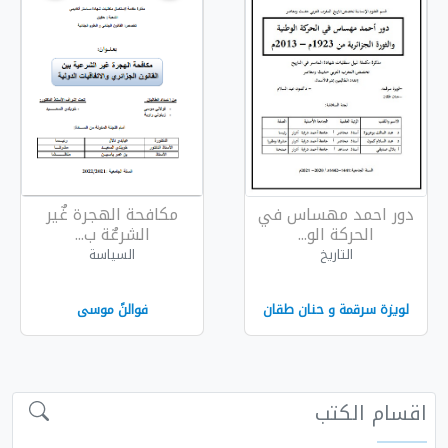
س في
مكافحة الهجرة غٌير
الشرعٌة ب...
السياسة
 طقان
فوالنً موسى