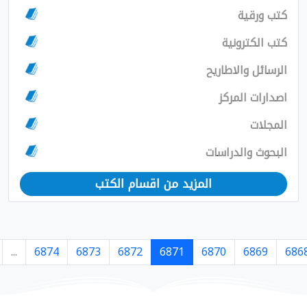
مزيد من اقسام الكتب
›
7364
7363
...
6874
6873
6872
6871