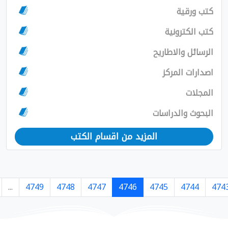
مزيد من اقسام الكتب
›
7364
7363
...
4749
4748
4747
4746