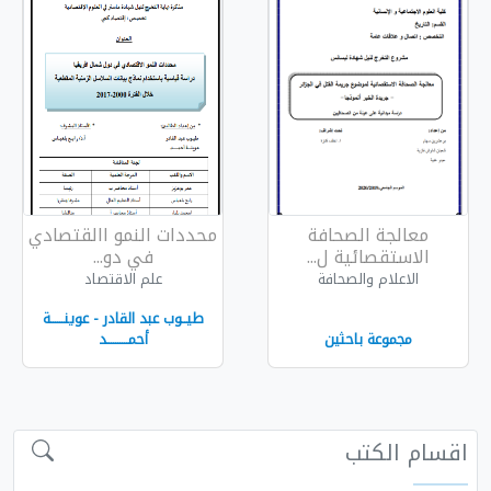
فة
محددات النمو االقتصادي
..
في دو...
ة
علم الاقتصاد
طيــوب عبد القادر - عوينــــــة
أحمــــــــــد