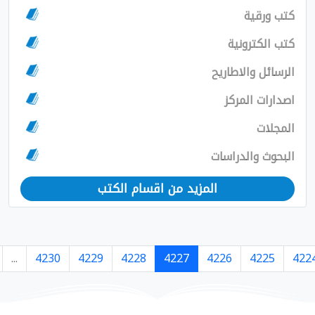
مزيد من اقسام الكتب
›
7364
7363
...
4230
4229
4228
4227