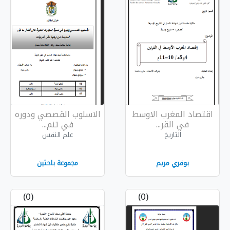
لاوسط
الاسلوب القصصي ودوره
في تنم...
علم النفس
مجموعة باحثين
(0)
(0)