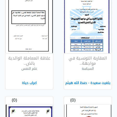
ة في
علاقة المعاملة الوالدية
بالض...
علم النفس
له هيثم
اعراب حياة
(0)
(0)