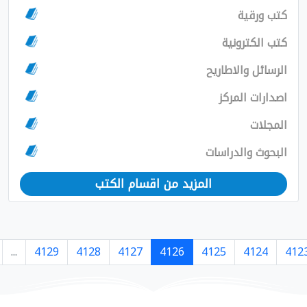
مزيد من اقسام الكتب
›
7364
7363
...
4129
4128
4127
4126