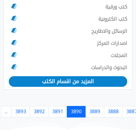
مزيد من اقسام الكتب
›
7364
7363
...
3893
3892
3891
3890