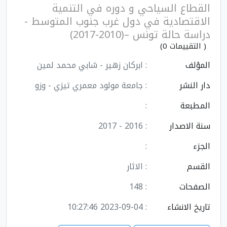
القطاع السياحي و دوره في التنمية
الاقتصادية في دول غرب جنوب المتوسط -
دراسة حالة تونس –(2010-2017)
( التقييمات 0)
المؤلف
: ابركان زهير - شابي محمد لمين
دار النشر
: جامعة مولود معمري تيزي - وزو
المطبعة
:
سنة الاصدار
: 2016 - 2017
الجزء
:
القسم
: الاثار
الصفحات
: 148
تاريخ الانشاء
: 2023-09-04 10:27:46