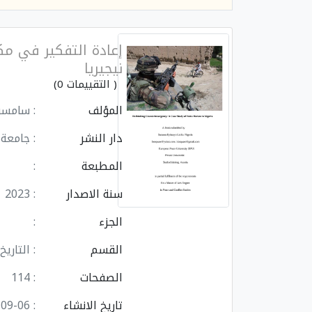
إعادة التفكير في مك
نيجيريا
( التقييمات 0)
المؤلف
: سامسو
دار النشر
: جامعة 
المطبعة
:
سنة الاصدار
: 2023
الجزء
:
القسم
: التاريخ
الصفحات
: 114
تاريخ الانشاء
: 2025-09-06 14:59:05