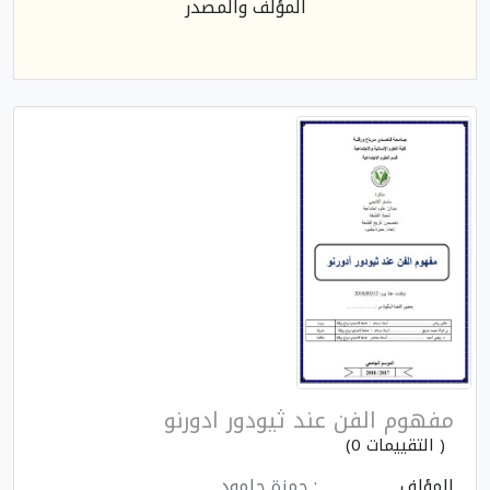
المؤلف والمصدر
مفهوم الفن عند ثيودور ادورنو
( التقييمات 0)
المؤلف
: حمزة جلمود