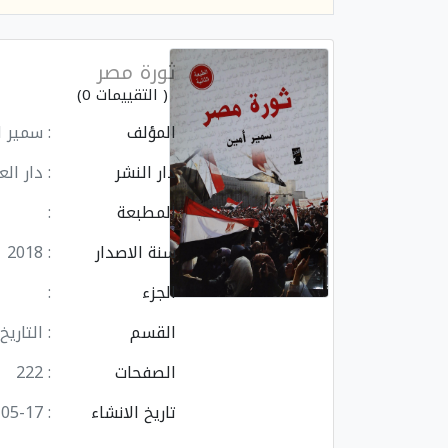
ثورة مصر
( التقييمات 0)
المؤلف
: سمير 
دار النشر
: دار ال
المطبعة
:
سنة الاصدار
: 2018
الجزء
:
القسم
: التاريخ
الصفحات
: 222
تاريخ الانشاء
: 2023-05-17 09:51:27